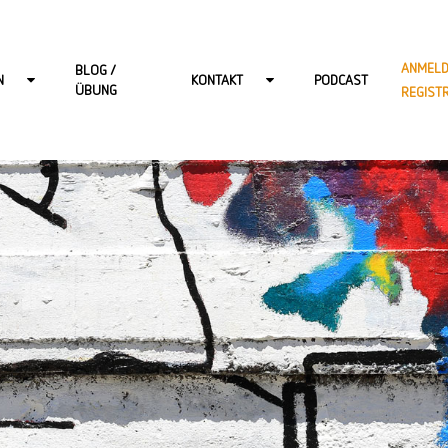
ANMELD
BLOG /
N
KONTAKT
PODCAST
ÜBUNG
REGIST
R ERWACHSENE
KONTAKT-BERLIN
 KINDER
KONTAKT-HAMBURG
 JUGENDLICHE
KONTAKT-ONLINE
DSPRECHSTUNDE
KONTAKT-POTSDAM
KONTAKT-WIESBADEN
KARRIERE BEI START: