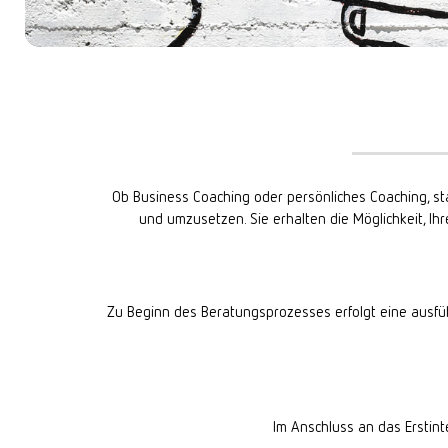
START: ONLINE
DIGITALE ANGEBOTE
START: POTSDAM
GRUPPENTHERAPIE
START: WIESBADEN
KOSTEN
METHODEN
Ob Business Coaching oder persönliches Coaching, sta
DOCUMENTS
und umzusetzen. Sie erhalten die Möglichkeit, Ihr
Zu Beginn des Beratungsprozesses erfolgt eine ausführ
Im Anschluss an das Erstint