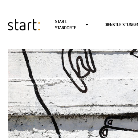
START:
DIENSTLEISTUNGE
STANDORTE
START: BERLIN-CHARLOTTENBURG
PSYCHOTHERAPIE FÜ
START: BERLIN-MITTE-LINIENSTR.
PSYCHOTHERAPIE FÜR
START: BERLIN-MITTE-SCHÖNHAUSER ALLEE
PSYCHOTHERAPIE FÜR
START: BERLIN-NEUKÖLLN
BABY- UND KLEINKIN
START: BERLIN-REINICKENDORF (FROHNAU)
PAARTHERAPIE
START: BERLIN-ZEHLENDORF
BERATUNG
START: HAMBURG
COACHING