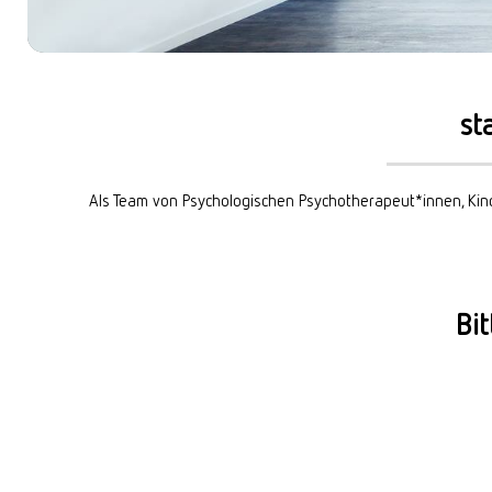
START: ONLINE
DIGITALE ANGEBOTE
START: POTSDAM
GRUPPENTHERAPIE
START: WIESBADEN
KOSTEN
st
METHODEN
Als Team von Psychologischen Psychotherapeut*innen, Ki
DOCUMENTS
Bi