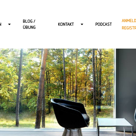
ANMELD
BLOG /
N
KONTAKT
PODCAST
ÜBUNG
REGIST
R ERWACHSENE
KONTAKT-BERLIN
 KINDER
KONTAKT-HAMBURG
 JUGENDLICHE
KONTAKT-ONLINE
DSPRECHSTUNDE
KONTAKT-POTSDAM
KONTAKT-WIESBADEN
KARRIERE BEI START: