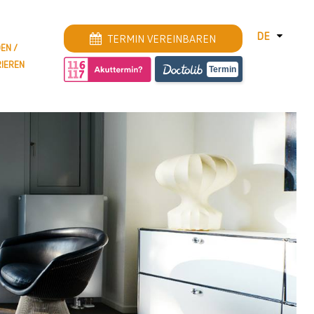
DE
TERMIN VEREINBAREN
EN /
RIEREN
DEUTSCH
Termin
ENGLISH