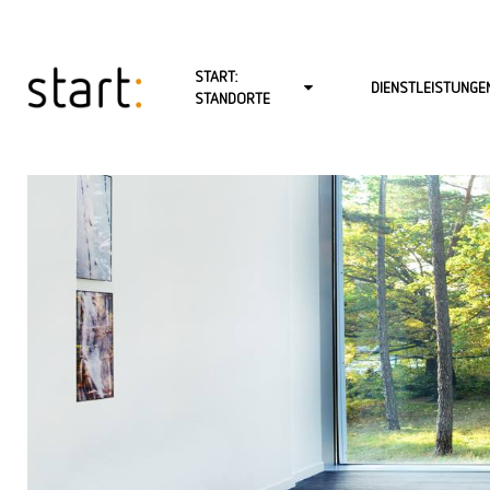
START:
DIENSTLEISTUNGE
STANDORTE
START: BERLIN-CHARLOTTENBURG
PSYCHOTHERAPIE FÜ
START: BERLIN-MITTE-LINIENSTR.
PSYCHOTHERAPIE FÜR
START: BERLIN-MITTE-SCHÖNHAUSER ALLEE
PSYCHOTHERAPIE FÜR
START: BERLIN-NEUKÖLLN
BABY- UND KLEINKIN
START: BERLIN-REINICKENDORF (FROHNAU)
PAARTHERAPIE
START: BERLIN-ZEHLENDORF
BERATUNG
START: HAMBURG
COACHING