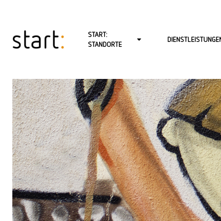
START:
DIENSTLEISTUNGE
STANDORTE
START: BERLIN-CHARLOTTENBURG
PSYCHOTHERAPIE FÜ
START: BERLIN-MITTE-LINIENSTR.
PSYCHOTHERAPIE FÜR
START: BERLIN-MITTE-SCHÖNHAUSER ALLEE
PSYCHOTHERAPIE FÜR
START: BERLIN-NEUKÖLLN
BABY- UND KLEINKIN
START: BERLIN-REINICKENDORF (FROHNAU)
PAARTHERAPIE
START: BERLIN-ZEHLENDORF
BERATUNG
START: HAMBURG
COACHING