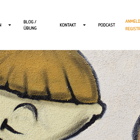
ANMELD
BLOG /
N
KONTAKT
PODCAST
ÜBUNG
REGIST
R ERWACHSENE
KONTAKT-BERLIN
 KINDER
KONTAKT-HAMBURG
 JUGENDLICHE
KONTAKT-ONLINE
DSPRECHSTUNDE
KONTAKT-POTSDAM
KONTAKT-WIESBADEN
KARRIERE BEI START: