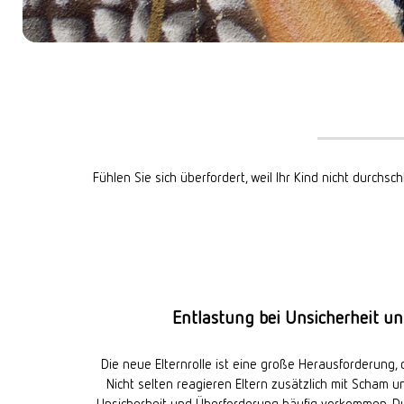
START: ONLINE
DIGITALE ANGEBOTE
START: POTSDAM
GRUPPENTHERAPIE
START: WIESBADEN
KOSTEN
METHODEN
Fühlen Sie sich überfordert, weil Ihr Kind nicht durchs
DOCUMENTS
Entlastung bei Unsicherheit u
Die neue Elternrolle ist eine große Herausforderung, 
Nicht selten reagieren Eltern zusätzlich mit Scham
Unsicherheit und Überforderung häufig vorkommen. Du