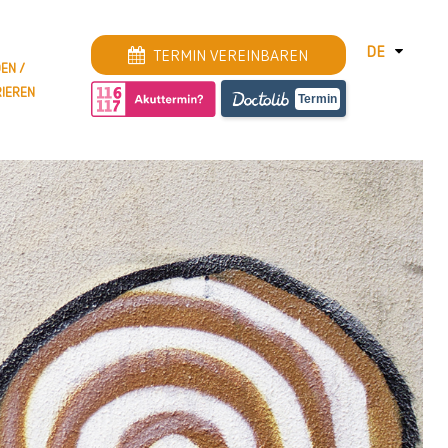
DE
TERMIN VEREINBAREN
EN /
RIEREN
DEUTSCH
Termin
ENGLISH