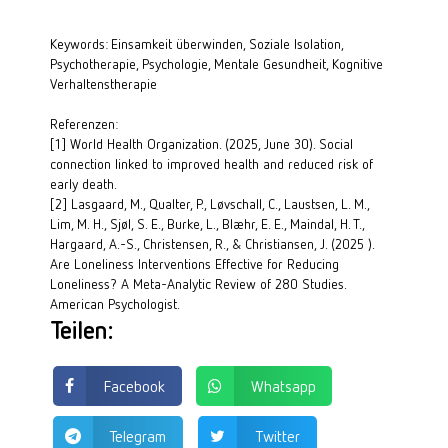
Keywords: Einsamkeit überwinden, Soziale Isolation, 
Psychotherapie, Psychologie, Mentale Gesundheit, Kognitive 
Verhaltenstherapie
Referenzen:
[1]
World Health Organization. (2025, June 30). Social 
connection linked to improved health and reduced risk of 
early death.
[2]
Lasgaard, M., Qualter, P., Løvschall, C., Laustsen, L. M., 
Lim, M. H., Sjøl, S. E., Burke, L., Blæhr, E. E., Maindal, H. T., 
Hargaard, A.-S., Christensen, R., & Christiansen, J. (2025 ). 
Are Loneliness Interventions Effective for Reducing 
Loneliness? A Meta-Analytic Review of 280 Studies. 
American Psychologist.
Teilen:
Facebook
Whatsapp
Telegram
Twitter