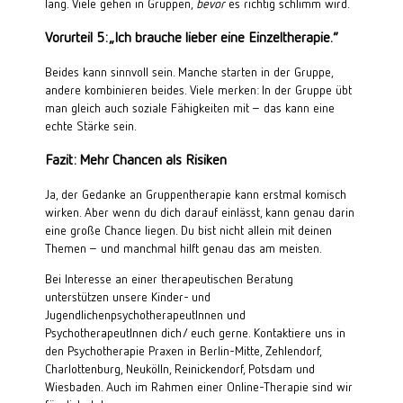
lang. Viele gehen in Gruppen,
bevor
es richtig schlimm wird.
Vorurteil 5: „Ich brauche lieber eine Einzeltherapie.“
Beides kann sinnvoll sein. Manche starten in der Gruppe,
andere kombinieren beides. Viele merken: In der Gruppe übt
man gleich auch soziale Fähigkeiten mit – das kann eine
echte Stärke sein.
Fazit: Mehr Chancen als Risiken
Ja, der Gedanke an Gruppentherapie kann erstmal komisch
wirken. Aber wenn du dich darauf einlässt, kann genau darin
eine große Chance liegen. Du bist nicht allein mit deinen
Themen – und manchmal hilft genau das am meisten.
Bei Interesse an einer therapeutischen Beratung
unterstützen unsere
Kinder- und
JugendlichenpsychotherapeutInnen und
PsychotherapeutInnen
dich/ euch gerne. Kontaktiere uns in
den Psychotherapie Praxen in
Berlin-Mitte
,
Zehlendorf
,
Charlottenburg
,
Neukölln
,
Reinickendorf
,
Potsdam
und
Wiesbaden
. Auch im Rahmen einer
Online-Therapie
sind wir