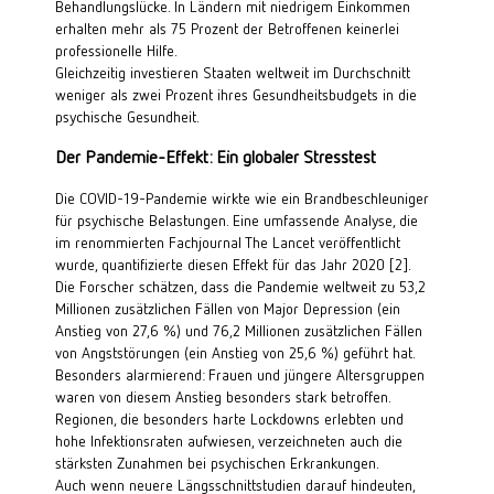
Behandlungslücke. 
In Ländern mit niedrigem Einkommen 
erhalten mehr als 75 Prozent der Betroffenen keinerlei 
professionelle Hilfe.
Gleichzeitig investieren Staaten weltweit im Durchschnitt 
weniger als zwei Prozent ihres Gesundheitsbudgets in die 
psychische Gesundheit.
Der Pandemie-Effekt: Ein globaler Stresstest
Die COVID-19-Pandemie wirkte wie ein Brandbeschleuniger 
für psychische Belastungen. Eine umfassende Analyse, die 
im renommierten Fachjournal 
The Lancet
 veröffentlicht 
wurde, quantifizierte diesen Effekt für das Jahr 2020 [2]
.
Die Forscher schätzen, dass die Pandemie weltweit zu 53,2 
Millionen zusätzlichen Fällen von Major Depression (ein 
Anstieg von 27,6 %) und 76,2 Millionen zusätzlichen Fällen 
von Angststörungen (ein Anstieg von 25,6 %) geführt hat. 
Besonders alarmierend: Frauen und jüngere Altersgruppen 
waren von diesem Anstieg besonders stark betroffen. 
Regionen, die besonders harte Lockdowns erlebten und 
hohe Infektionsraten aufwiesen, verzeichneten auch die 
stärksten Zunahmen bei psychischen Erkrankungen.
Auch wenn neuere Längsschnittstudien darauf hindeuten, 