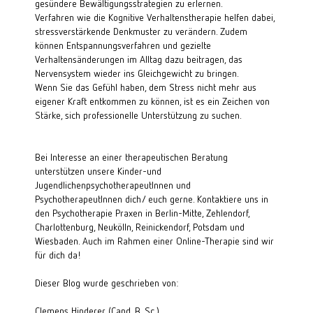
gesündere Bewältigungsstrategien zu erlernen.
Verfahren wie die Kognitive Verhaltenstherapie helfen dabei, 
stressverstärkende Denkmuster zu verändern. Zudem 
können Entspannungsverfahren und gezielte 
Verhaltensänderungen im Alltag dazu beitragen, das 
Nervensystem wieder ins Gleichgewicht zu bringen.
Wenn Sie das Gefühl haben, dem Stress nicht mehr aus 
eigener Kraft entkommen zu können, ist es ein Zeichen von 
Stärke, sich professionelle Unterstützung zu suchen.
Bei Interesse an einer
therapeutischen Beratung
unterstützen unsere
Kinder-
und
JugendlichenpsychotherapeutInnen
und
PsychotherapeutInnen
dich/ euch gerne. Kontaktiere uns in
den Psychotherapie Praxen in
Berlin-Mitte
,
Zehlendorf
,
Charlottenburg
,
Neukölln
,
Reinickendorf
,
Potsdam
und
Wiesbaden
. Auch im Rahmen einer
Online-Therapie
sind wir
für dich da!
Dieser Blog wurde geschrieben von:
Clemens Hinderer (Cand. B. Sc.)