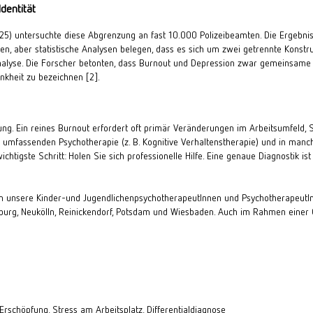
dentität
25) untersuchte diese Abgrenzung an fast 10.000 Polizeibeamten. Die Ergebnis
n, aber statistische Analysen belegen, dass es sich um zwei getrennte Konstru
nalyse
. Die Forscher betonten, dass Burnout und Depression zwar gemeinsame Me
rankheit zu bezeichnen [2]
.
lung. Ein reines Burnout erfordert oft primär Veränderungen im Arbeitsumfeld
er umfassenden Psychotherapie (z. B. Kognitive Verhaltenstherapie) und in man
chtigste Schritt: Holen Sie sich professionelle Hilfe. Eine genaue Diagnostik is
en unsere
Kinder-
und
JugendlichenpsychotherapeutInnen
und
PsychotherapeutI
burg
,
Neukölln
,
Reinickendorf
,
Potsdam
und
Wiesbaden
. Auch im Rahmen einer
Erschöpfung, Stress am Arbeitsplatz, Differentialdiagnose