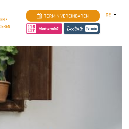
DE
TERMIN VEREINBAREN
EN /
RIEREN
DEUTSCH
Termin
ENGLISH