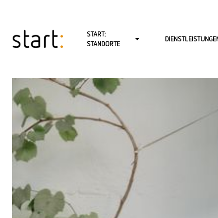
START:
DIENSTLEISTUNGE
STANDORTE
START: BERLIN-CHARLOTTENBURG
PSYCHOTHERAPIE FÜ
START: BERLIN-MITTE-LINIENSTR.
PSYCHOTHERAPIE FÜR
START: BERLIN-MITTE-SCHÖNHAUSER ALLEE
PSYCHOTHERAPIE FÜR
START: BERLIN-NEUKÖLLN
BABY- UND KLEINKIN
START: BERLIN-REINICKENDORF (FROHNAU)
PAARTHERAPIE
START: BERLIN-ZEHLENDORF
BERATUNG
START: HAMBURG
COACHING