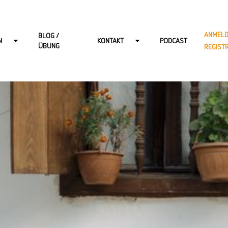
ANMELD
BLOG /
N
KONTAKT
PODCAST
ÜBUNG
REGIST
R ERWACHSENE
KONTAKT-BERLIN
 KINDER
KONTAKT-HAMBURG
 JUGENDLICHE
KONTAKT-ONLINE
DSPRECHSTUNDE
KONTAKT-POTSDAM
KONTAKT-WIESBADEN
KARRIERE BEI START: