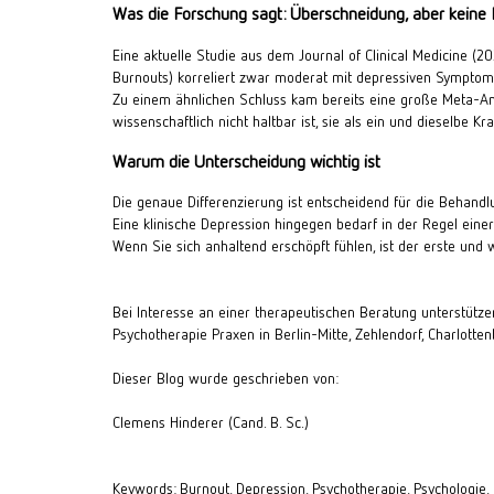
Was die Forschung sagt: Überschneidung, aber keine I
Eine aktuelle Studie aus dem 
Journal of Clinical Medicine
 (20
Burnouts) korreliert zwar moderat mit depressiven Symptome
Zu einem ähnlichen Schluss kam bereits eine große Meta-A
wissenschaftlich nicht haltbar ist, sie als ein und dieselbe K
Warum die Unterscheidung wichtig ist
Die genaue Differenzierung ist entscheidend für die Behand
Eine klinische Depression hingegen bedarf in der Regel ein
Wenn Sie sich anhaltend erschöpft fühlen, ist der erste und wi
Bei Interesse an einer
therapeutischen Beratung
unterstütz
Psychotherapie Praxen in
Berlin-Mitte
,
Zehlendorf
,
Charlotten
Dieser Blog wurde geschrieben von:
Clemens Hinderer (Cand. B. Sc.)
Keywords: Burnout, Depression, Psychotherapie, Psychologie, 