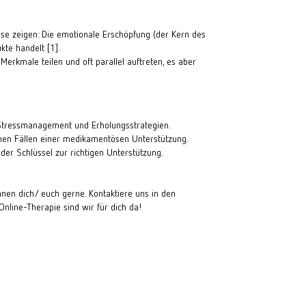
se zeigen: Die emotionale Erschöpfung (der Kern des 
kte handelt 
[1]
.
rkmale teilen und oft parallel auftreten, es aber 
, Stressmanagement und Erholungsstrategien.
chen Fällen einer medikamentösen Unterstützung.
t der Schlüssel zur richtigen Unterstützung.
nnen
dich/ euch gerne. Kontaktiere uns in den
Online-Therapie
sind wir für dich da!