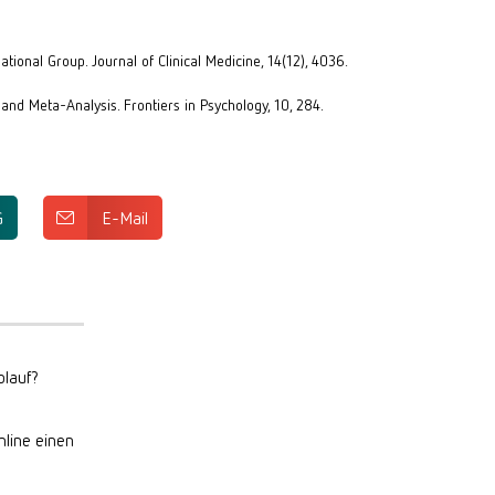
tional Group. Journal of Clinical Medicine, 14(12), 4036. 
and Meta-Analysis. Frontiers in Psychology, 10, 284. 
G
E-Mail
lauf?
nline einen