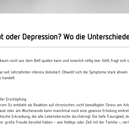
t oder Depression? Wo die Unterschiede
m noch aus dem Bett quälen kann und innerlich völlig leer fühlt, fragt sich sc
e seit Jahrzehnten intensiv diskutiert. Obwohl sich die Symptome stark ähneln 
 handelt.
 der Erschöpfung.
om. Es entsteht als Reaktion auf chronischen, nicht bewältigten Stress am Arbeit
 Urlaub oder am Wochenende kann manchmal noch eine gewisse Erholung eintret
ische Erkrankung, die alle Lebensbereiche durchdringt. Die tiefe Traurigkeit, 
er große Freude bereitet haben – wie Hobbys oder Zeit mit der Familie –, verli