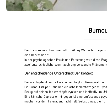
START: ONLINE
DIGITALE ANGEBOTE
START: POTSDAM
GRUPPENTHERAPIE
START: WIESBADEN
KOSTEN
Burnou
METHODEN
DOCUMENTS
Die Grenzen verschwimmen oft im Alltag: Wer sich morgens kau
eine Depression?"
In der psychologischen Praxis und Forschung wird diese Frag
zwei unterschiedliche, wenn auch eng verwandte Phänomene
Der entscheidende Unterschied: Der Kontext
Der wichtigste klinische Unterschied liegt im Bezugsrahmen
Ein Burnout ist per Definition ein arbeitsplatzbezogenes Syndr
Bezug auf seinen Job erschöpft, zynisch und ineffektiv. Im
Eine klinische Depression hingegen ist eine umfassende psych
machen vor dem Feierabend nicht halt. Selbst Dinge, die früh