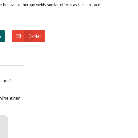
ve behaviour therapy yields similar effects as face-to-face 
G
E-Mail
lauf?
nline einen