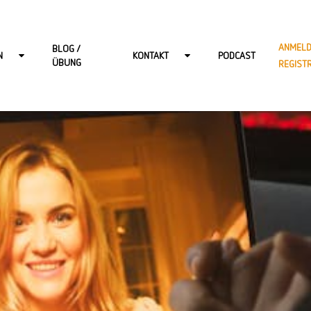
ANMELD
BLOG /
N
KONTAKT
PODCAST
ÜBUNG
REGIST
R ERWACHSENE
KONTAKT-BERLIN
 KINDER
KONTAKT-HAMBURG
 JUGENDLICHE
KONTAKT-ONLINE
DSPRECHSTUNDE
KONTAKT-POTSDAM
KONTAKT-WIESBADEN
KARRIERE BEI START: