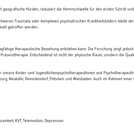
t geografische Hürden, reduziert die Hemmschwelle für den ersten Schritt und lä
 schweren Traumata oder komplexen psychiatrischen Krankheitsbildern bleibt der 
uell getroffen werden.
ragfähige therapeutische Beziehung entstehen kann. Die Forschung zeigt jedoc
Präsenztherapie. Entscheidend ist nicht der physische Raum, sondern die Quali
en unsere
Kinder-
und
JugendlichenpsychotherapeutInnen
und
PsychotherapeutI
burg
,
Neukölln
,
Reinickendorf
,
Potsdam
und
Wiesbaden
. Auch im Rahmen einer
samkeit, KVT, Telemedizin, Depression