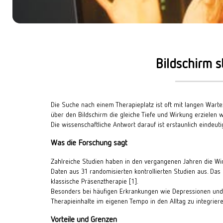
START: ONLINE
DIGITALE ANGEBOTE
START: POTSDAM
GRUPPENTHERAPIE
START: WIESBADEN
KOSTEN
Bildschirm s
METHODEN
DOCUMENTS
Die Suche nach einem Therapieplatz ist oft mit langen Warteze
über den Bildschirm die gleiche Tiefe und Wirkung erzielen w
Die wissenschaftliche Antwort darauf ist erstaunlich eindeuti
Was die Forschung sagt
Zahlreiche Studien haben in den vergangenen Jahren die Wir
Daten aus 31 randomisierten kontrollierten Studien aus. Das
klassische Präsenztherapie [1]
.
Besonders bei häufigen Erkrankungen wie Depressionen und An
Therapieinhalte im eigenen Tempo in den Alltag zu integriere
Vorteile und Grenzen