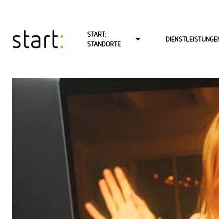
START:
DIENSTLEISTUNGE
STANDORTE
START: BERLIN-CHARLOTTENBURG
PSYCHOTHERAPIE FÜ
START: BERLIN-MITTE-LINIENSTR.
PSYCHOTHERAPIE FÜR
START: BERLIN-MITTE-SCHÖNHAUSER ALLEE
PSYCHOTHERAPIE FÜR
START: BERLIN-NEUKÖLLN
BABY- UND KLEINKIN
START: BERLIN-REINICKENDORF (FROHNAU)
PAARTHERAPIE
START: BERLIN-ZEHLENDORF
BERATUNG
START: HAMBURG
COACHING